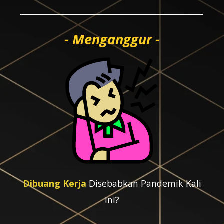
- Menganggur -
Dibuang Kerja
Disebabkan Pandemik Kali
Ini?