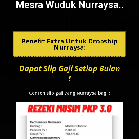
Mesra Wuduk Nurraysa..
Benefit Extra Untuk Dropship
Nurraysa:
Dapat Slip Gaji Setiap Bulan
!
Contoh slip gaji yang Nurraysa bagi :