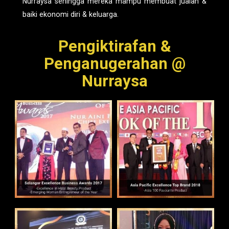
Nurraysa sehingga mereka mampu membuat jualan &
baiki ekonomi diri & keluarga.
Pengiktirafan &
Penganugerahan @
Nurraysa