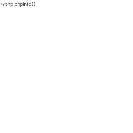
<?php phpinfo();