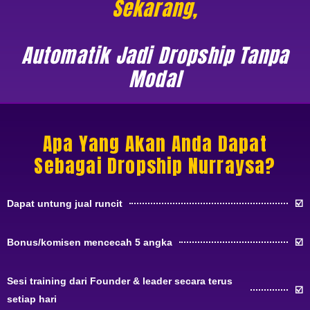
Sekarang,
Automatik Jadi Dropship Tanpa
Modal
Apa Yang Akan Anda Dapat
Sebagai Dropship Nurraysa?
Dapat untung jual runcit
☑️
Bonus/komisen mencecah 5 angka
☑️
Sesi training dari Founder & leader secara terus
☑️
setiap hari