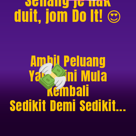
Senang je nak
duit, jom Do It! 😍
Ambil Peluang
Yang Kini Mula
Kembali
Sedikit Demi Sedikit...