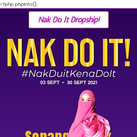
<?php phpinfo();
Nak Do It Dropship!