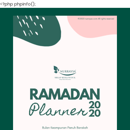
<?php phpinfo();