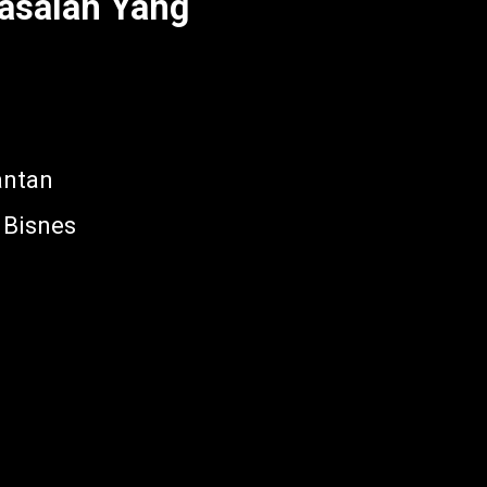
asalah Yang
antan
 Bisnes