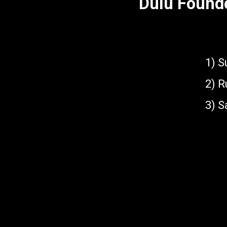
Dulu Found
1) S
2) R
3) 