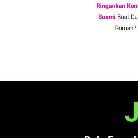
Ringankan Ko
Suami
Buat Dui
Rumah?