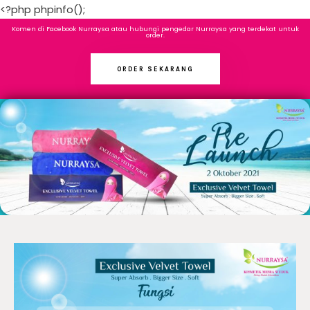
<?php phpinfo();
Komen di Facebook Nurraysa atau hubungi pengedar Nurraysa yang terdekat untuk
order.
ORDER SEKARANG