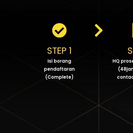
STEP 1
S
Isi borang
HQ pros
pendaftaran
(48ja
(Complete)
conta