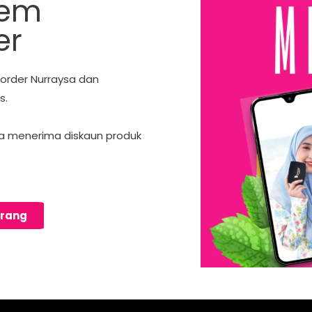
tem
er
 order Nurraysa dan
s.
a menerima diskaun produk
arang