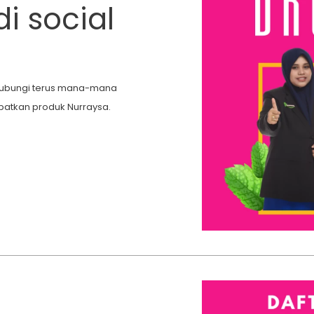
i social
 hubungi terus mana-mana
patkan produk Nurraysa.