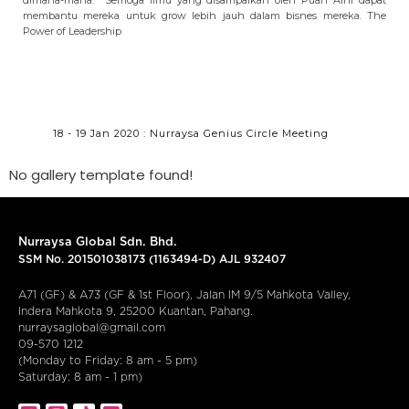
dimana-mana.
Semoga ilmu yang disampaikan oleh Puan Aini dapat
membantu mereka untuk grow lebih jauh dalam bisnes mereka. The
Power of Leadership
18 - 19 Jan 2020 : Nurraysa Genius Circle Meeting
No gallery template found!
Nurraysa Global Sdn. Bhd.
SSM No. 201501038173 (1163494-D) AJL 932407
A71 (GF) & A73 (GF & 1st Floor), Jalan IM 9/5 Mahkota Valley,
Indera Mahkota 9, 25200 Kuantan, Pahang.
nurraysaglobal@gmail.com
09-570 1212
(Monday to Friday: 8 am - 5 pm)
Saturday: 8 am - 1 pm)