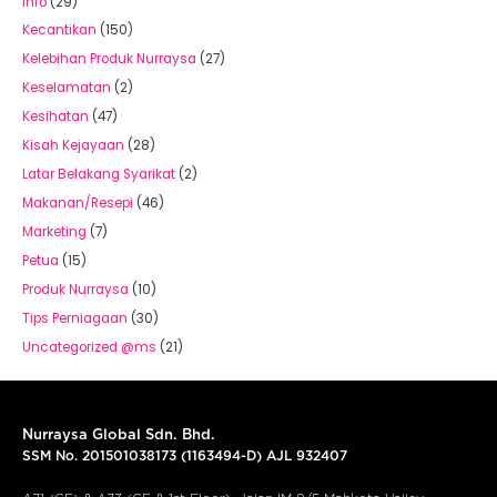
Info
(29)
Kecantikan
(150)
Kelebihan Produk Nurraysa
(27)
Keselamatan
(2)
Kesihatan
(47)
Kisah Kejayaan
(28)
Latar Belakang Syarikat
(2)
Makanan/Resepi
(46)
Marketing
(7)
Petua
(15)
Produk Nurraysa
(10)
Tips Perniagaan
(30)
Uncategorized @ms
(21)
Nurraysa Global Sdn. Bhd.
SSM No. 201501038173 (1163494-D) AJL 932407