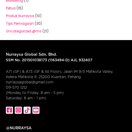
Marketing
(7)
Petua
(15)
Produk Nurraysa
(10)
Tips Perniagaan
(30)
Uncategorized @ms
(21)
Nurraysa Global Sdn. Bhd.
SSM No. 201501038173 (1163494-D) AJL 932407
A71 (GF) & A73 (GF & 1st Floor), Jalan IM 9/5 Mahkota Valley,
Indera Mahkota 9, 25200 Kuantan, Pahang.
nurraysaglobal@gmail.com
09-570 1212
(Monday to Friday: 8 am - 5 pm)
Saturday: 8 am - 1 pm)
@NURRAYSA