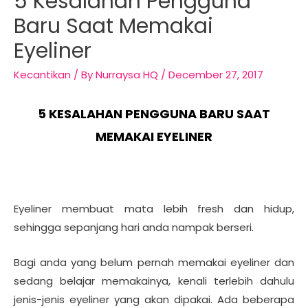
5 Kesalahan Pengguna
Baru Saat Memakai
Eyeliner
Kecantikan
/ By
Nurraysa HQ
/
December 27, 2017
5 KESALAHAN PENGGUNA BARU SAAT
MEMAKAI EYELINER
Eyeliner membuat mata lebih fresh dan hidup,
sehingga sepanjang hari anda nampak berseri.
Bagi anda yang belum pernah memakai eyeliner dan
sedang belajar memakainya, kenali terlebih dahulu
jenis-jenis eyeliner yang akan dipakai. Ada beberapa