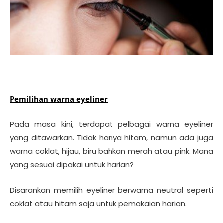
Pemilihan warna eyeliner
Pada masa kini, terdapat pelbagai warna eyeliner
yang ditawarkan. Tidak hanya hitam, namun ada juga
warna coklat, hijau, biru bahkan merah atau pink. Mana
yang sesuai dipakai untuk harian?
Disarankan memilih eyeliner berwarna neutral seperti
coklat atau hitam saja untuk pemakaian harian.