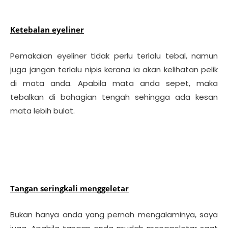
Ketebalan eyeliner
Pemakaian eyeliner tidak perlu terlalu tebal, namun
juga jangan terlalu nipis kerana ia akan kelihatan pelik
di mata anda. Apabila mata anda sepet, maka
tebalkan di bahagian tengah sehingga ada kesan
mata lebih bulat.
Tangan seringkali menggeletar
Bukan hanya anda yang pernah mengalaminya, saya