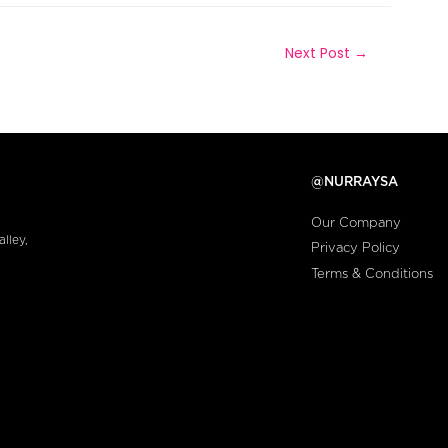
Next Post
→
@NURRAYSA
Our Company
lley,
Privacy Policy
Terms & Conditions