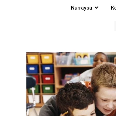
Nurraysa
K