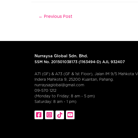
←
Previous Post
Nurraysa Global Sdn. Bhd.
SSM No. 201501038173 (1163494-D) AJL 932407
A71 (GF) & A73 (GF & 1st Floor), Jalan IM 9/5 Mahkota Va
Indera Mahkota 9, 25200 Kuantan, Pahang.
nurraysaglobal@gmail.com
09-570 1212
(Monday to Friday: 8 am - 5 pm)
Saturday: 8 am - 1 pm)