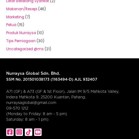
Latar Belakang Syarikat
(2)
Makanan/Resepi
(46)
Marketing
(7)
Petua
(15)
Produk Nurraysa
(10)
Tips Perniagaan
(30)
Uncategorized @ms
(21)
Nurraysa Global Sdn. Bhd.
SSM No. 201501038173 (1163494-D) AJL 932407
A71 (GF) & A73 (GF & 1st Floor), Jalan IM 9/5 Mahkota Valley,
Indera Mahkota 9, 25200 Kuantan, Pahang.
nurraysaglobal@gmail.com
09-570 1212
(Monday to Friday: 8 am - 5 pm)
Saturday: 8 am - 1 pm)