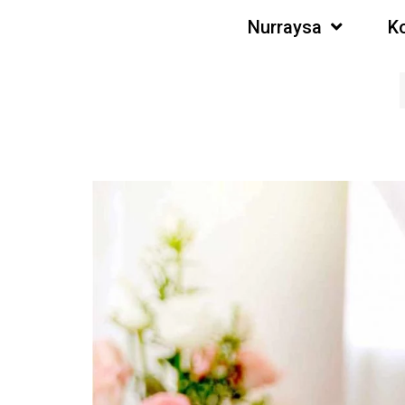
Nurraysa
K