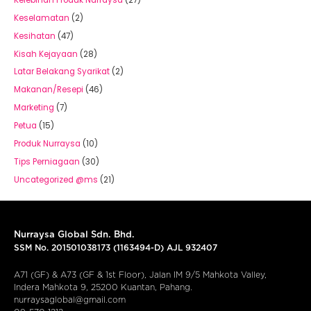
Keselamatan
(2)
Kesihatan
(47)
Kisah Kejayaan
(28)
Latar Belakang Syarikat
(2)
Makanan/Resepi
(46)
Marketing
(7)
Petua
(15)
Produk Nurraysa
(10)
Tips Perniagaan
(30)
Uncategorized @ms
(21)
Nurraysa Global Sdn. Bhd.
SSM No. 201501038173 (1163494-D) AJL 932407
A71 (GF) & A73 (GF & 1st Floor), Jalan IM 9/5 Mahkota Valley,
Indera Mahkota 9, 25200 Kuantan, Pahang.
nurraysaglobal@gmail.com