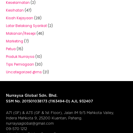
Keselamatan
(2)
Kesihatan
(47)
Kisah Kejayaan
(28)
Latar Belakang Syarikat
(2)
Makanan/Resepi
(46)
Marketing
(7)
Petua
(15)
Produk Nurraysa
(10)
Tips Perniagaan
(30)
Uncategorized @ms
(21)
Nurraysa Global Sdn. Bhd.
SSM No. 201501038173 (1163494-D) AJL 932407
A71 (GF) & A73 (GF & 1st Floor), Jalan IM 9/5 Mahkota Valley,
Indera Mahkota 9, 25200 Kuantan, Pahang.
nurraysaglobal@gmail.com
09-570 1212