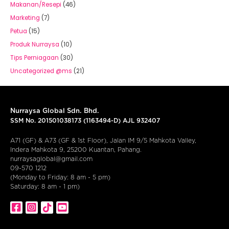
Makanan/Resepi
(46)
Marketing
(7)
Petua
(15)
Produk Nurraysa
(10)
Tips Perniagaan
(30)
Uncategorized @ms
(21)
Nurraysa Global Sdn. Bhd.
SSM No. 201501038173 (1163494-D) AJL 932407
A71 (GF) & A73 (GF & 1st Floor), Jalan IM 9/5 Mahkota Valley,
Indera Mahkota 9, 25200 Kuantan, Pahang.
nurraysaglobal@gmail.com
09-570 1212
(Monday to Friday: 8 am - 5 pm)
Saturday: 8 am - 1 pm)