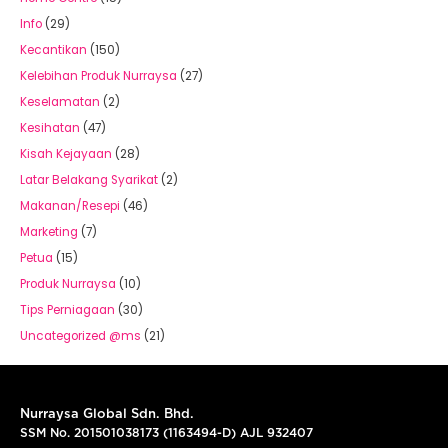
Info
(29)
Kecantikan
(150)
Kelebihan Produk Nurraysa
(27)
Keselamatan
(2)
Kesihatan
(47)
Kisah Kejayaan
(28)
Latar Belakang Syarikat
(2)
Makanan/Resepi
(46)
Marketing
(7)
Petua
(15)
Produk Nurraysa
(10)
Tips Perniagaan
(30)
Uncategorized @ms
(21)
Nurraysa Global Sdn. Bhd.
SSM No. 201501038173 (1163494-D) AJL 932407