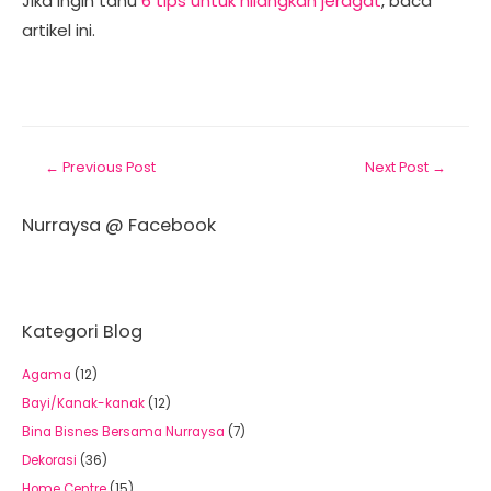
Jika ingin tahu
6 tips untuk hilangkan jeragat
, baca
artikel ini.
←
Previous Post
Next Post
→
Nurraysa @ Facebook
Kategori Blog
Agama
(12)
Bayi/Kanak-kanak
(12)
Bina Bisnes Bersama Nurraysa
(7)
Dekorasi
(36)
Home Centre
(15)