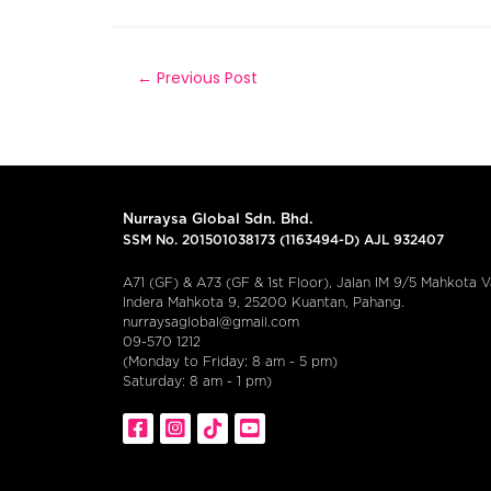
←
Previous Post
Nurraysa Global Sdn. Bhd.
SSM No. 201501038173 (1163494-D) AJL 932407
A71 (GF) & A73 (GF & 1st Floor), Jalan IM 9/5 Mahkota Va
Indera Mahkota 9, 25200 Kuantan, Pahang.
nurraysaglobal@gmail.com
09-570 1212
(Monday to Friday: 8 am - 5 pm)
Saturday: 8 am - 1 pm)