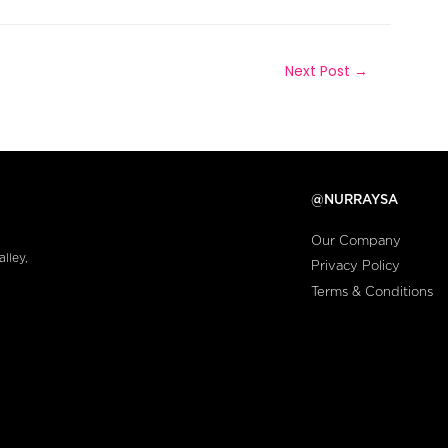
Next Post
→
@NURRAYSA
Our Company
lley,
Privacy Policy
Terms & Conditions