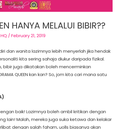
N HANYA MELALUI BIBIR??
 HQ
/
February 21, 2019
ri dan wanita lazimnya lebih menyerlah jika hendak
sonaliti kita sering sahaja diukur daripada fizikal.
So, bibir juga dikatakan boleh mencerminkan
ik DRAMA QUEEN kan kan? So, jom kita cari mana satu
A)
gan baik! Lazimnya boleh ambil kritikan dengan
g lain! Malah, mereka juga suka ketawa dan kelakar
erlibat dengan salah faham, uolls biasanya akan