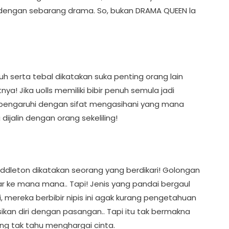
k dengan sebarang drama. So, bukan DRAMA QUEEN la
uh serta tebal dikatakan suka penting orang lain
tnya! Jika uolls memiliki bibir penuh semula jadi
g dipengaruhi dengan sifat mengasihani yang mana
jalin dengan orang sekeliling!
Middleton dikatakan seorang yang berdikari! Golongan
uar ke mana mana.. Tapi! Jenis yang pandai bergaul
i, mereka berbibir nipis ini agak kurang pengetahuan
kan diri dengan pasangan.. Tapi itu tak bermakna
sung tak tahu menghargai cinta.