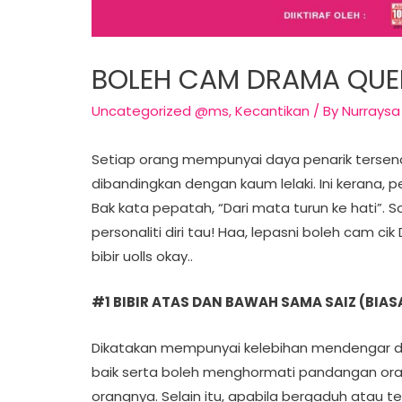
BOLEH CAM DRAMA QUEE
Uncategorized @ms
,
Kecantikan
/ By
Nurraysa
Setiap orang mempunyai daya penarik tersendi
dibandingkan dengan kaum lelaki. Ini kerana, per
Bak kata pepatah, “Dari mata turun ke hati”. 
personaliti diri tau! Haa, lepasni boleh cam c
bibir uolls okay..
#1 BIBIR ATAS DAN BAWAH SAMA SAIZ (BIAS
Dikatakan mempunyai kelebihan mendengar den
baik serta boleh menghormati pandangan oran
orangnya. Selain itu, apabila bergaduh atau t