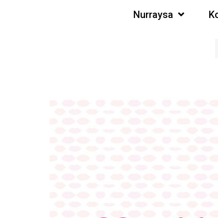
Nurraysa
K