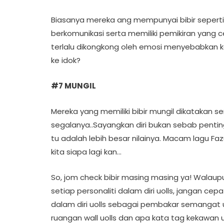
Biasanya mereka ang mempunyai bibir seperti in
berkomunikasi serta memiliki pemikiran yang c
terlalu dikongkong oleh emosi menyebabkan kat
ke idok?
#7 MUNGIL
Mereka yang memiliki bibir mungil dikatakan ser
segalanya..Sayangkan diri bukan sebab pentingk
tu adalah lebih besar nilainya. Macam lagu Fazu
kita siapa lagi kan…
So, jom check bibir masing masing ya! Wala
setiap personaliti dalam diri uolls, jangan c
dalam diri uolls sebagai pembakar semangat un
ruangan wall uolls dan apa kata tag kekawan uo