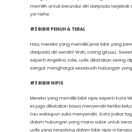
memilih untuk berundur diri daripada terjeba
ya! Hehe
#2 BIBIR PENUH & TEBAL
Haa, mereka yang memiliki jenis bibir yang pen
daripada diri sendiri! Wah, caring gituuu.. Swee
seperti Angelina Jolie, uolls dikatakan serin
sangat menghargai sesebuah hubungan yang di
#3 BIBIR NIPIS
Mereka yang memiliki bibir nipis seperti Kate 
ini juga dikatakan biasa menyendiri ketika kel
tau walaupun suka menyendiri.. Kata pakar lag
dalam hubungan yang mana sukar untuk serasi
uolls yang tergolong dalam bibir nipis ni lang