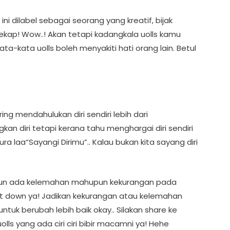
i dilabel sebagai seorang yang kreatif, bijak
ekap! Wow..! Akan tetapi kadangkala uolls kamu
a-kata uolls boleh menyakiti hati orang lain. Betul
ing mendahulukan diri sendiri lebih dari
an diri tetapi kerana tahu menghargai diri sendiri
ra laa“Sayangi Dirimu”.. Kalau bukan kita sayang diri
upun ada kelemahan mahupun kekurangan pada
epat down ya! Jadikan kekurangan atau kelemahan
tuk berubah lebih baik okay.. Silakan share ke
lls yang ada ciri ciri bibir macamni ya! Hehe