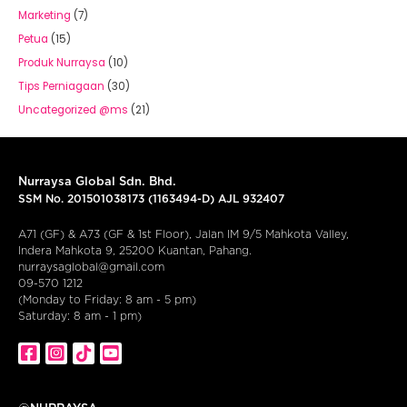
Marketing
(7)
Petua
(15)
Produk Nurraysa
(10)
Tips Perniagaan
(30)
Uncategorized @ms
(21)
Nurraysa Global Sdn. Bhd.
SSM No. 201501038173 (1163494-D) AJL 932407
A71 (GF) & A73 (GF & 1st Floor), Jalan IM 9/5 Mahkota Valley,
Indera Mahkota 9, 25200 Kuantan, Pahang.
nurraysaglobal@gmail.com
09-570 1212
(Monday to Friday: 8 am - 5 pm)
Saturday: 8 am - 1 pm)