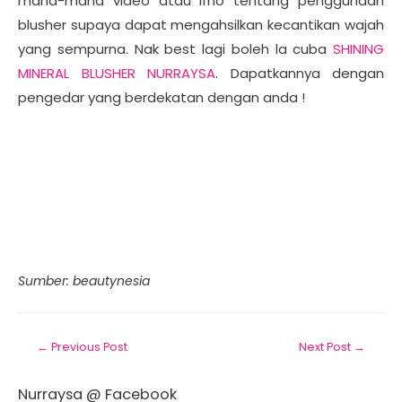
mana-mana video atau ifno tentang penggunaan
blusher supaya dapat mengahsilkan kecantikan wajah
yang sempurna. Nak best lagi boleh la cuba
SHINING
MINERAL BLUSHER NURRAYSA
. Dapatkannya dengan
pengedar yang berdekatan dengan anda !
Sumber: beautynesia
←
Previous Post
Next Post
→
Nurraysa @ Facebook