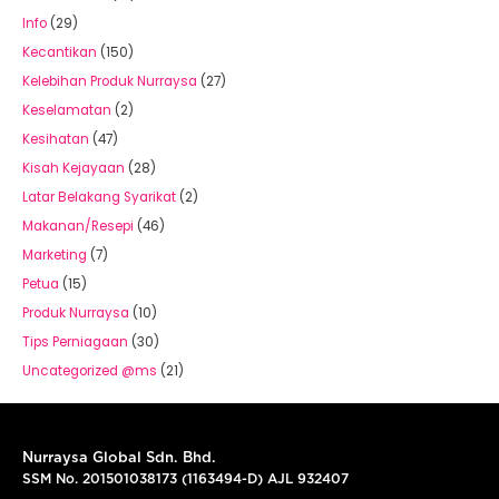
Info
(29)
Kecantikan
(150)
Kelebihan Produk Nurraysa
(27)
Keselamatan
(2)
Kesihatan
(47)
Kisah Kejayaan
(28)
Latar Belakang Syarikat
(2)
Makanan/Resepi
(46)
Marketing
(7)
Petua
(15)
Produk Nurraysa
(10)
Tips Perniagaan
(30)
Uncategorized @ms
(21)
Nurraysa Global Sdn. Bhd.
SSM No. 201501038173 (1163494-D) AJL 932407