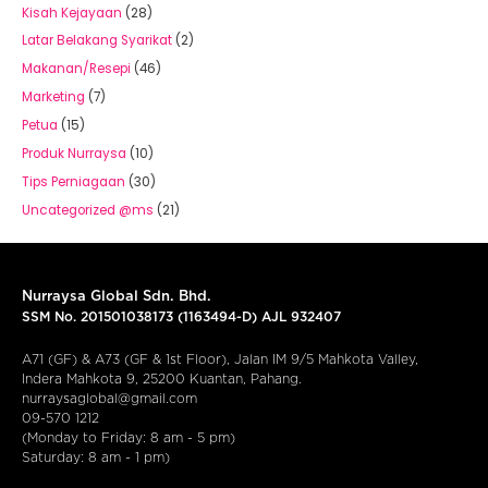
Kisah Kejayaan
(28)
Latar Belakang Syarikat
(2)
Makanan/Resepi
(46)
Marketing
(7)
Petua
(15)
Produk Nurraysa
(10)
Tips Perniagaan
(30)
Uncategorized @ms
(21)
Nurraysa Global Sdn. Bhd.
SSM No. 201501038173 (1163494-D) AJL 932407
A71 (GF) & A73 (GF & 1st Floor), Jalan IM 9/5 Mahkota Valley,
Indera Mahkota 9, 25200 Kuantan, Pahang.
nurraysaglobal@gmail.com
09-570 1212
(Monday to Friday: 8 am - 5 pm)
Saturday: 8 am - 1 pm)