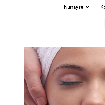
Nurraysa
K