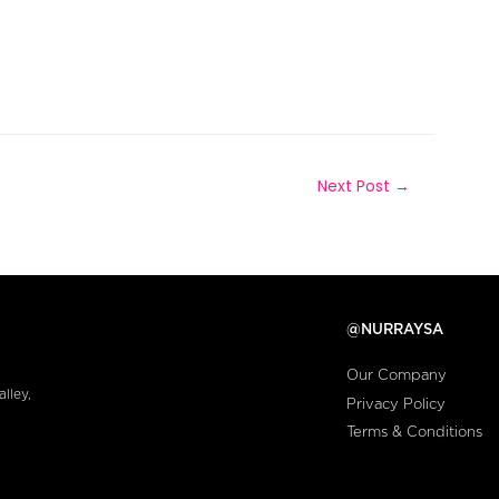
Next Post
→
@NURRAYSA
Our Company
lley,
Privacy Policy
Terms & Conditions