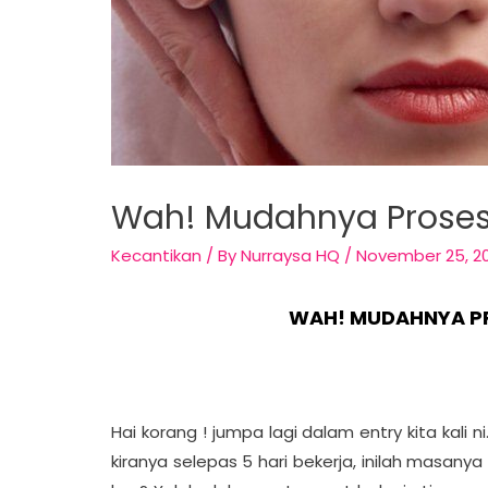
Wah! Mudahnya Proses
Kecantikan
/ By
Nurraysa HQ
/
November 25, 2
WAH! MUDAHNYA PR
Hai korang ! jumpa lagi dalam entry kita kali
kiranya selepas 5 hari bekerja, inilah masanya