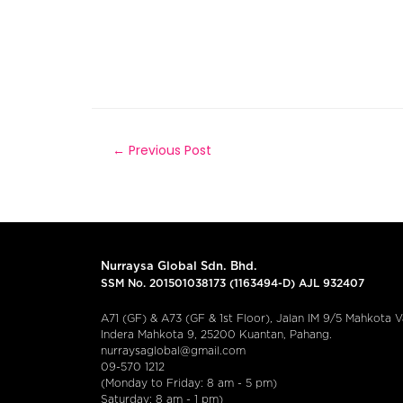
←
Previous Post
Nurraysa Global Sdn. Bhd.
SSM No. 201501038173 (1163494-D) AJL 932407
A71 (GF) & A73 (GF & 1st Floor), Jalan IM 9/5 Mahkota Va
Indera Mahkota 9, 25200 Kuantan, Pahang.
nurraysaglobal@gmail.com
09-570 1212
(Monday to Friday: 8 am - 5 pm)
Saturday: 8 am - 1 pm)