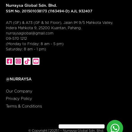
Nurraysa Global Sdn. Bhd.
SSM No. 201501038173 (1163494-D) AJL 932407
A71 (GF) & A73 (GF & 1st Floor), Jalan IM 9/5 Mahkota Valley,
Indera Mahkota 9, 25200 Kuantan, Pahang.
nurraysaglobal@gmail.com
09-570 1212
(Monday to Friday: 8 am - 5 pm)
Saturday: 8 am - 1 pm)
@NURRAYSA
Our Company
Privacy Policy
Terms & Conditions
© Copyright [2025] – Nurraysa Global Sdn. Bhd.