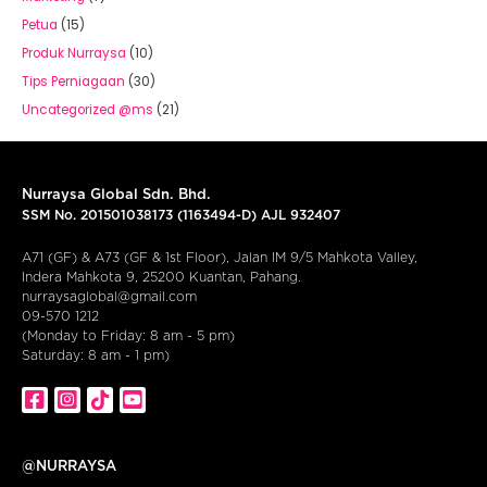
Petua
(15)
Produk Nurraysa
(10)
Tips Perniagaan
(30)
Uncategorized @ms
(21)
Nurraysa Global Sdn. Bhd.
SSM No. 201501038173 (1163494-D) AJL 932407
A71 (GF) & A73 (GF & 1st Floor), Jalan IM 9/5 Mahkota Valley,
Indera Mahkota 9, 25200 Kuantan, Pahang.
nurraysaglobal@gmail.com
09-570 1212
(Monday to Friday: 8 am - 5 pm)
Saturday: 8 am - 1 pm)
@NURRAYSA