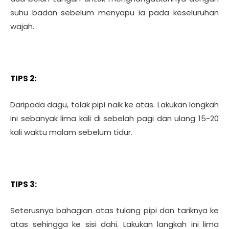
suhu badan sebelum menyapu ia pada keseluruhan
wajah.
TIPS 2:
Daripada dagu, tolak pipi naik ke atas. Lakukan langkah
ini sebanyak lima kali di sebelah pagi dan ulang 15-20
kali waktu malam sebelum tidur.
TIPS 3:
Seterusnya bahagian atas tulang pipi dan tariknya ke
atas sehingga ke sisi dahi. Lakukan langkah ini lima