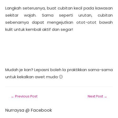
Langkah seterusnya, buat cubitan kecil pada kawasan
sekitar wajah. Sama seperti urutan, cubitan
sebenarnya dapat mengejutkan otot-otot bawah
kulit untuk kembali aktif dan segar!
Mudah je kan? Lepasni boleh la praktikkan sama-sama
untuk kekalkan awet muda 🙂
←
Previous Post
Next Post
→
Nurraysa @ Facebook