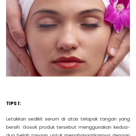
TIPS 1:
Letakkan sedikit serum di atas telapak tangan yang
bersih. Gosok produk tersebut menggunakan kedua-
dua belah tangan untuk menghangatkannya dengan