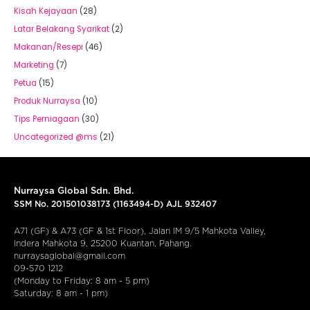
Kisah Kejayaan
(28)
Latar Belakang Syarikat
(2)
Makanan/Resepi
(46)
Marketing
(7)
Petua
(15)
Produk Nurraysa
(10)
Tips Perniagaan
(30)
Uncategorized @ms
(21)
Nurraysa Global Sdn. Bhd.
SSM No. 201501038173 (1163494-D) AJL 932407
A71 (GF) & A73 (GF & 1st Floor), Jalan IM 9/5 Mahkota Valley,
Indera Mahkota 9, 25200 Kuantan, Pahang.
nurraysaglobal@gmail.com
09-570 1212
(Monday to Friday: 8 am - 5 pm)
Saturday: 8 am - 1 pm)